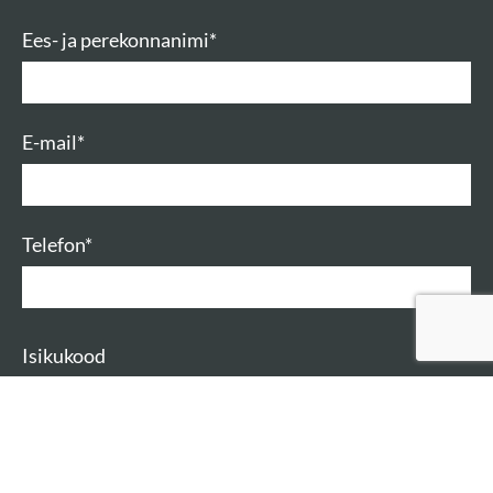
Ees- ja perekonnanimi
E-mail
Telefon
Isikukood
Vali kursus