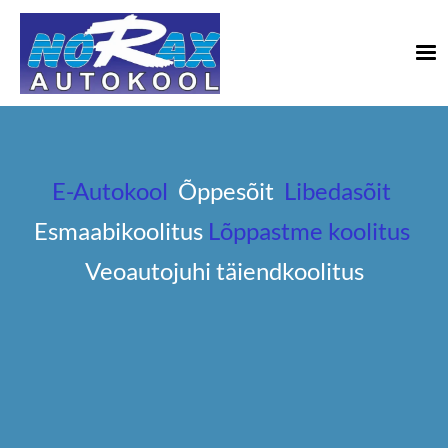
E-Autokool
Õppesõit
Libedasõit
Esmaabikoolitus
Lõppastme koolitus
Veoautojuhi täiendkoolitus